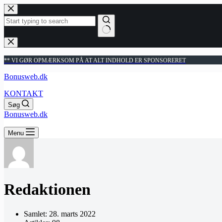
Fortsæt
til
indhold
Ingen
resultater
** VI GØR OPMÆRKSOM PÅ AT ALT INDHOLD ER SPONSORERET
Bonusweb.dk
KONTAKT
Søg
Bonusweb.dk
Menu
Redaktionen
Samlet: 28. marts 2022