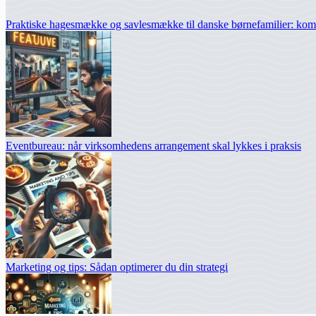
Praktiske hagesmække og savlesmække til danske børnefamilier: komfo
Eventbureau: når virksomhedens arrangement skal lykkes i praksis
Marketing og tips: Sådan optimerer du din strategi