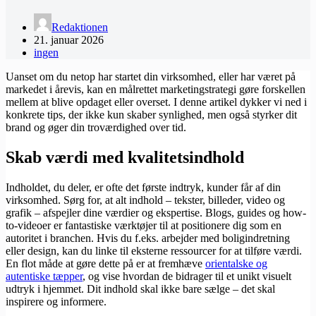
Redaktionen
21. januar 2026
ingen
Uanset om du netop har startet din virksomhed, eller har været på
markedet i årevis, kan en målrettet marketingstrategi gøre forskellen
mellem at blive opdaget eller overset. I denne artikel dykker vi ned i
konkrete tips, der ikke kun skaber synlighed, men også styrker dit
brand og øger din troværdighed over tid.
Skab værdi med kvalitetsindhold
Indholdet, du deler, er ofte det første indtryk, kunder får af din
virksomhed. Sørg for, at alt indhold – tekster, billeder, video og
grafik – afspejler dine værdier og ekspertise. Blogs, guides og how-
to-videoer er fantastiske værktøjer til at positionere dig som en
autoritet i branchen. Hvis du f.eks. arbejder med boligindretning
eller design, kan du linke til eksterne ressourcer for at tilføre værdi.
En flot måde at gøre dette på er at fremhæve
orientalske og
autentiske tæpper
, og vise hvordan de bidrager til et unikt visuelt
udtryk i hjemmet. Dit indhold skal ikke bare sælge – det skal
inspirere og informere.