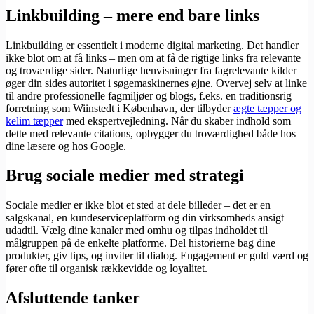
Linkbuilding – mere end bare links
Linkbuilding er essentielt i moderne digital marketing. Det handler
ikke blot om at få links – men om at få de rigtige links fra relevante
og troværdige sider. Naturlige henvisninger fra fagrelevante kilder
øger din sides autoritet i søgemaskinernes øjne. Overvej selv at linke
til andre professionelle fagmiljøer og blogs, f.eks. en traditionsrig
forretning som Wiinstedt i København, der tilbyder
ægte tæpper og
kelim tæpper
med ekspertvejledning. Når du skaber indhold som
dette med relevante citations, opbygger du troværdighed både hos
dine læsere og hos Google.
Brug sociale medier med strategi
Sociale medier er ikke blot et sted at dele billeder – det er en
salgskanal, en kundeserviceplatform og din virksomheds ansigt
udadtil. Vælg dine kanaler med omhu og tilpas indholdet til
målgruppen på de enkelte platforme. Del historierne bag dine
produkter, giv tips, og inviter til dialog. Engagement er guld værd og
fører ofte til organisk rækkevidde og loyalitet.
Afsluttende tanker