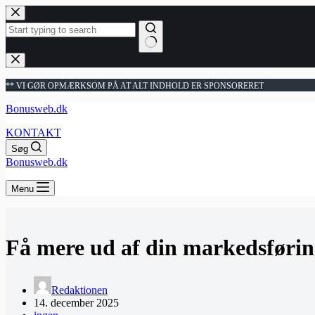
Fortsæt
til
indhold
Ingen
resultater
** VI GØR OPMÆRKSOM PÅ AT ALT INDHOLD ER SPONSORERET
Bonusweb.dk
KONTAKT
Søg
Bonusweb.dk
Menu
Få mere ud af din markedsførin
Redaktionen
14. december 2025