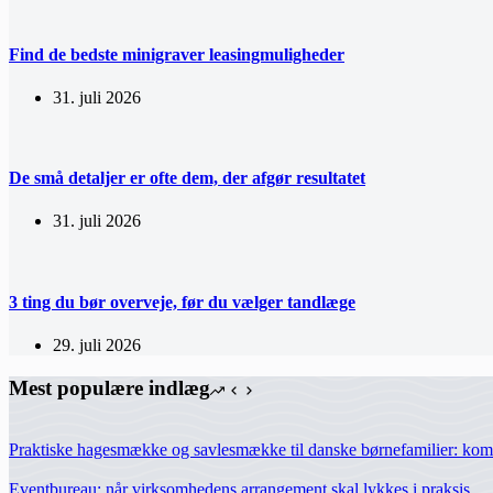
Find de bedste minigraver leasingmuligheder
31. juli 2026
De små detaljer er ofte dem, der afgør resultatet
31. juli 2026
3 ting du bør overveje, før du vælger tandlæge
29. juli 2026
Mest populære indlæg
Praktiske hagesmække og savlesmække til danske børnefamilier: komfo
Eventbureau: når virksomhedens arrangement skal lykkes i praksis