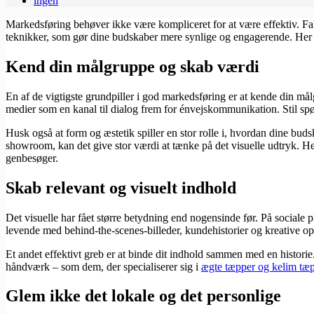
ingen
Markedsføring behøver ikke være kompliceret for at være effektiv. Fakt
teknikker, som gør dine budskaber mere synlige og engagerende. Her 
Kend din målgruppe og skab værdi
En af de vigtigste grundpiller i god markedsføring er at kende din m
medier som en kanal til dialog frem for énvejskommunikation. Stil sp
Husk også at form og æstetik spiller en stor rolle i, hvordan dine bud
showroom, kan det give stor værdi at tænke på det visuelle udtryk. H
genbesøger.
Skab relevant og visuelt indhold
Det visuelle har fået større betydning end nogensinde før. På sociale 
levende med behind-the-scenes-billeder, kundehistorier og kreative opsl
Et andet effektivt greb er at binde dit indhold sammen med en historie
håndværk – som dem, der specialiserer sig i
ægte tæpper og kelim tæ
Glem ikke det lokale og det personlige