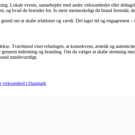
retning. Lokale events, samarbejder med andre virksomheder eller deltage
et, og hvad du brænder for. Jo mere menneskeligt dit brand fremstår, desto
 grund om at skabe relationer og værdi. Det tager tid og engagement – m
se. Tværtimod viser erfaringen, at konsekvens, æstetik og autenticitet
de gennem indretning og branding. Om du vælger at skabe stemning me
t brand mindeværdigt.
ler virksomhed i Danmark