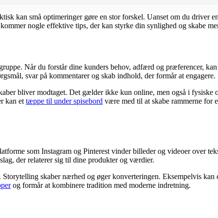
isk kan små optimeringer gøre en stor forskel. Uanset om du driver en l
kommer nogle effektive tips, der kan styrke din synlighed og skabe mer
ålgruppe. Når du forstår dine kunders behov, adfærd og præferencer, kan
ørgsmål, svar på kommentarer og skab indhold, der formår at engagere.
skaber bliver modtaget. Det gælder ikke kun online, men også i fysiske o
er kan et
tæppe til under spisebord
være med til at skabe rammerne for 
platforme som Instagram og Pinterest vinder billeder og videoer over tek
ag, der relaterer sig til dine produkter og værdier.
. Storytelling skaber nærhed og øger konverteringen. Eksempelvis kan du 
pper
og formår at kombinere tradition med moderne indretning.