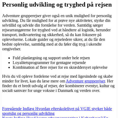
Personlig udvikling og tryghed på rejsen
Adventure grupperejser giver også en unik mulighed for personlig
udvikling. Du får mulighed for at prøve nye aktiviteter, styrke din
selvtillid og udvide din forståelse for verden. Samtidig sørger
rejsearrangørerne for tryghed ved at håndtere al logistik, herunder
transport, indkvartering og sikkerhed, så du kan fokusere på
oplevelserne. Lokale guider og rejseledere sikrer, at du får den
bedste oplevelse, samtidig med at du føler dig tryg i ukendte
omgivelser.
Fuld planlægning og support under hele rejsen
Loyalitetsprogrammer for gentagne rejsende
Kombination af flere rejser for en skræddersyet oplevelse
Hvis du vil opleve fordelene ved at rejse med ligesindede og skabe
minder for livet, kan du læse mere om
Adventure grupperejser
. Her
finder du et bredt udvalg af rejser, der kombinerer eventyr, kultur og
socialt samvær for unge voksne i Danmark og verden over.
Foregående
Indlæg
Hvordan efterskolelivet på VGIE styrker både
sportslig og personlig udvikling