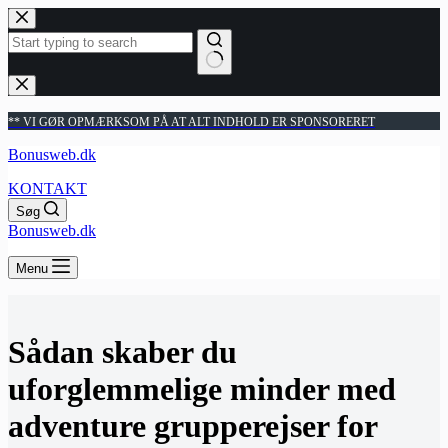
Fortsæt
til
indhold
Ingen
resultater
** VI GØR OPMÆRKSOM PÅ AT ALT INDHOLD ER SPONSORERET
Bonusweb.dk
KONTAKT
Søg
Bonusweb.dk
Menu
Sådan skaber du
uforglemmelige minder med
adventure grupperejser for