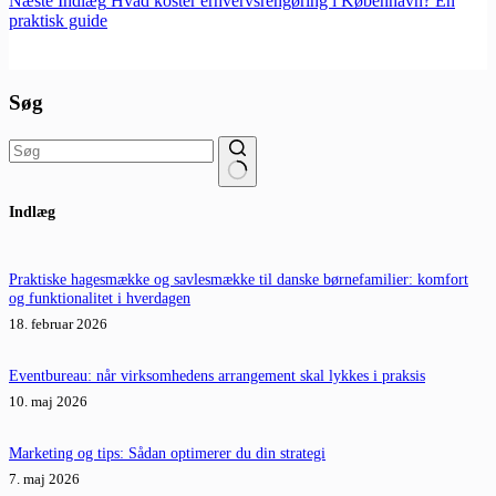
Næste
Indlæg
Hvad koster erhvervsrengøring i København? En
praktisk guide
Søg
Ingen
Indlæg
resultater
Praktiske hagesmække og savlesmække til danske børnefamilier: komfort
og funktionalitet i hverdagen
18. februar 2026
Eventbureau: når virksomhedens arrangement skal lykkes i praksis
10. maj 2026
Marketing og tips: Sådan optimerer du din strategi
7. maj 2026