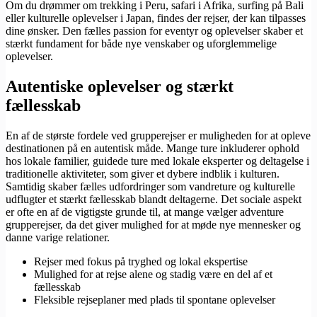
Om du drømmer om trekking i Peru, safari i Afrika, surfing på Bali
eller kulturelle oplevelser i Japan, findes der rejser, der kan tilpasses
dine ønsker. Den fælles passion for eventyr og oplevelser skaber et
stærkt fundament for både nye venskaber og uforglemmelige
oplevelser.
Autentiske oplevelser og stærkt
fællesskab
En af de største fordele ved grupperejser er muligheden for at opleve
destinationen på en autentisk måde. Mange ture inkluderer ophold
hos lokale familier, guidede ture med lokale eksperter og deltagelse i
traditionelle aktiviteter, som giver et dybere indblik i kulturen.
Samtidig skaber fælles udfordringer som vandreture og kulturelle
udflugter et stærkt fællesskab blandt deltagerne. Det sociale aspekt
er ofte en af de vigtigste grunde til, at mange vælger adventure
grupperejser, da det giver mulighed for at møde nye mennesker og
danne varige relationer.
Rejser med fokus på tryghed og lokal ekspertise
Mulighed for at rejse alene og stadig være en del af et
fællesskab
Fleksible rejseplaner med plads til spontane oplevelser