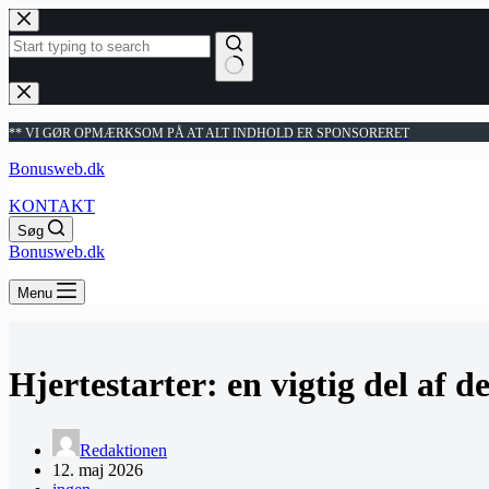
Fortsæt
til
indhold
Ingen
resultater
** VI GØR OPMÆRKSOM PÅ AT ALT INDHOLD ER SPONSORERET
Bonusweb.dk
KONTAKT
Søg
Bonusweb.dk
Menu
Hjertestarter: en vigtig del af d
Redaktionen
12. maj 2026