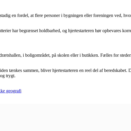
 stadig en fordel, at flere personer i bygningen eller foreningen ved, h
atterier har begrænset holdbarhed, og hjertestarteren bør opbevares korre
drætshallen, i boligområdet, på skolen eller i butikken. Fælles for stede
iden tænkes sammen, bliver hjertestarteren en reel del af beredskabet.
og trygt.
kke geografi