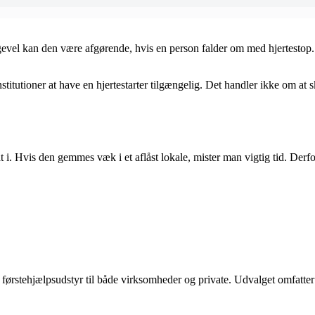
ligevel kan den være afgørende, hvis en person falder om med hjertestop. 
nstitutioner at have en hjertestarter tilgængelig. Det handler ikke om a
å fat i. Hvis den gemmes væk i et aflåst lokale, mister man vigtig tid. D
 førstehjælpsudstyr til både virksomheder og private. Udvalget omfatter