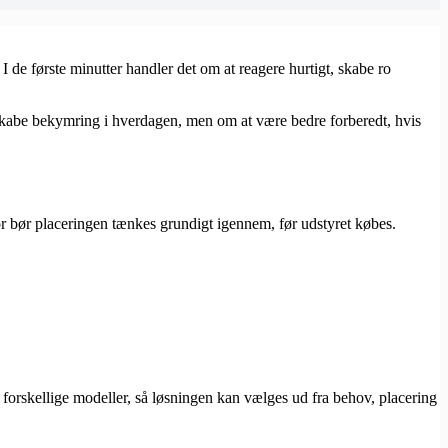
I de første minutter handler det om at reagere hurtigt, skabe ro
t skabe bekymring i hverdagen, men om at være bedre forberedt, hvis
erfor bør placeringen tænkes grundigt igennem, før udstyret købes.
 forskellige modeller, så løsningen kan vælges ud fra behov, placering