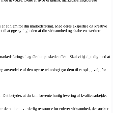
d med at vokse. Dette er hvor et grafisk markedsføringsbureau
 er et hjem for din markedsføring. Med deres ekspertise og kreative
gnet til at øge synligheden af din virksomhed og skabe en stærkere
markedsføringstiltag får den ønskede effekt. Skal vi hjælpe dig med at
.
g anvendelse af den nyeste teknologi gør dem til et oplagt valg for
et betyder, at du kan forvente hurtig levering af kvalitetsarbejde,
 gør dem til en uvurderlig ressource for enhver virksomhed, der ønsker