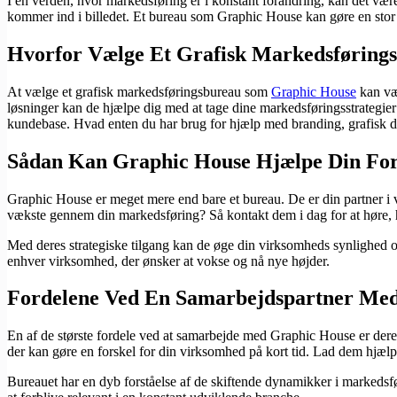
I en verden, hvor markedsføring er i konstant forandring, kan det vær
kommer ind i billedet. Et bureau som Graphic House kan gøre en stor 
Hvorfor Vælge Et Grafisk Markedsføring
At vælge et grafisk markedsføringsbureau som
Graphic House
kan vær
løsninger kan de hjælpe dig med at tage dine markedsføringsstrategier t
kundebase. Hvad enten du har brug for hjælp med branding, grafisk desi
Sådan Kan Graphic House Hjælpe Din For
Graphic House er meget mere end bare et bureau. De er din partner i væ
vækste gennem din markedsføring? Så kontakt dem i dag for at høre, h
Med deres strategiske tilgang kan de øge din virksomheds synlighed og
enhver virksomhed, der ønsker at vokse og nå nye højder.
Fordelene Ved En Samarbejdspartner Med
En af de største fordele ved at samarbejde med Graphic House er deres
der kan gøre en forskel for din virksomhed på kort tid. Lad dem hjæl
Bureauet har en dyb forståelse af de skiftende dynamikker i markedsføri