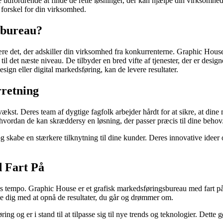
e udfordrende at finde de rette løsninger, der kan hjælpe din virksomhe
forskel for din virksomhed.
sbureau?
e det, der adskiller din virksomhed fra konkurrenterne. Graphic House
il det næste niveau. De tilbyder en bred vifte af tjenester, der er desi
gn eller digital markedsføring, kan de levere resultater.
retning
kst. Deres team af dygtige fagfolk arbejder hårdt for at sikre, at dine 
vordan de kan skræddersy en løsning, der passer præcis til dine behov
 skabe en stærkere tilknytning til dine kunder. Deres innovative ideer o
 Fart På
 tempo. Graphic House er et grafisk markedsføringsbureau med fart på. D
pe dig med at opnå de resultater, du går og drømmer om.
ng og er i stand til at tilpasse sig til nye trends og teknologier. Dette