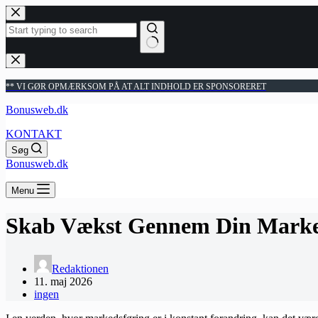
Fortsæt
til
indhold
Ingen
resultater
** VI GØR OPMÆRKSOM PÅ AT ALT INDHOLD ER SPONSORERET
Bonusweb.dk
KONTAKT
Søg
Bonusweb.dk
Menu
Skab Vækst Gennem Din Marke
Redaktionen
11. maj 2026
ingen